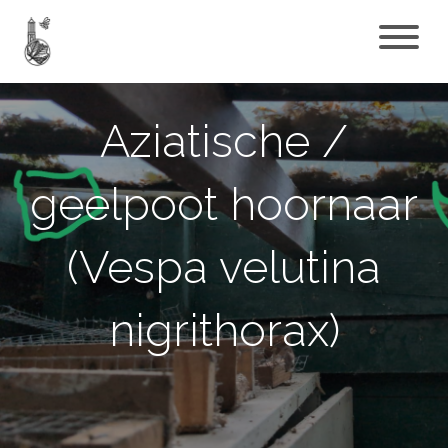
Aziatische /
geelpoot hoornaar
(Vespa velutina
nigrithorax)